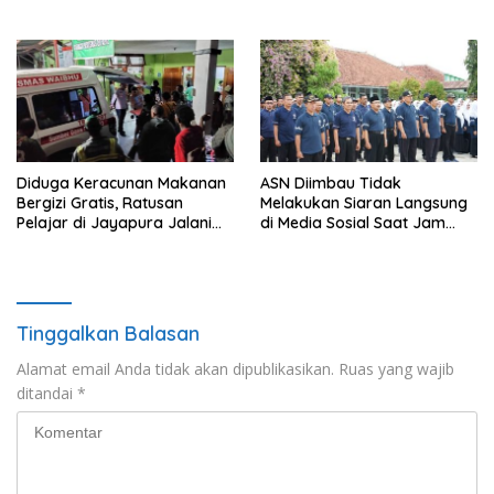
Nanik Optimistis Perkuat
Sediakan Makan dan Minum
Layanan Hukum
Gratis untuk Masyarakat
Diduga Keracunan Makanan
ASN Diimbau Tidak
Bergizi Gratis, Ratusan
Melakukan Siaran Langsung
Pelajar di Jayapura Jalani
di Media Sosial Saat Jam
Perawatan
Kerja
Tinggalkan Balasan
Alamat email Anda tidak akan dipublikasikan.
Ruas yang wajib
ditandai
*