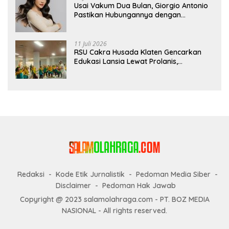
Usai Vakum Dua Bulan, Giorgio Antonio
Pastikan Hubungannya dengan
Sarwendah Baik-baik Saja
11 Juli 2026
RSU Cakra Husada Klaten Gencarkan
Edukasi Lansia Lewat Prolanis,
Waspadai Diabetes dan Hipertensi
sebagai “Silent Killer”
Redaksi
Kode Etik Jurnalistik
Pedoman Media Siber
Disclaimer
Pedoman Hak Jawab
Copyright @ 2023 salamolahraga.com - PT. BOZ MEDIA
NASIONAL - All rights reserved.