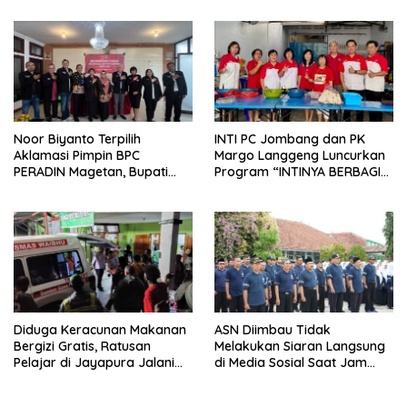
Noor Biyanto Terpilih
INTI PC Jombang dan PK
Aklamasi Pimpin BPC
Margo Langgeng Luncurkan
PERADIN Magetan, Bupati
Program “INTINYA BERBAGI”,
Nanik Optimistis Perkuat
Sediakan Makan dan Minum
Layanan Hukum
Gratis untuk Masyarakat
Diduga Keracunan Makanan
ASN Diimbau Tidak
Bergizi Gratis, Ratusan
Melakukan Siaran Langsung
Pelajar di Jayapura Jalani
di Media Sosial Saat Jam
Perawatan
Kerja