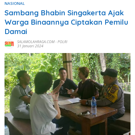
NASIONAL
Sambang Bhabin Singakerta Ajak
Warga Binaannya Ciptakan Pemilu
Damai
SALAMOLAHRAGA.COM
-
POLRI
31 Januari 2024