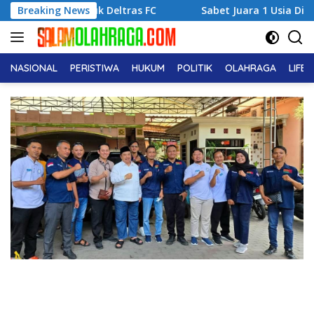
Langsung
untuk Deltras FC
Breaking News
Sabet Juara 1 Usia Dini, Adena Zahra 
ke
konten
NASIONAL
PERISTIWA
HUKUM
POLITIK
OLAHRAGA
LIFE