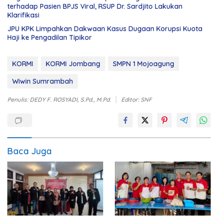
terhadap Pasien BPJS Viral, RSUP Dr. Sardjito Lakukan
Klarifikasi
JPU KPK Limpahkan Dakwaan Kasus Dugaan Korupsi Kuota
Haji ke Pengadilan Tipikor
KORMI
KORMI Jombang
SMPN 1 Mojoagung
Wiwin Sumrambah
Penulis: DEDY F. ROSYADI, S.Pd., M.Pd.
Editor: SNF
Baca Juga