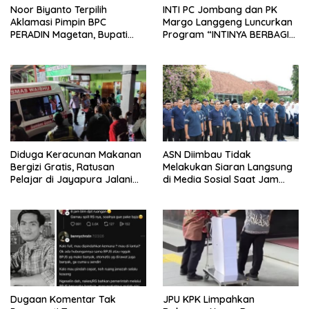
Noor Biyanto Terpilih
INTI PC Jombang dan PK
Aklamasi Pimpin BPC
Margo Langgeng Luncurkan
PERADIN Magetan, Bupati
Program “INTINYA BERBAGI”,
Nanik Optimistis Perkuat
Sediakan Makan dan Minum
Layanan Hukum
Gratis untuk Masyarakat
Diduga Keracunan Makanan
ASN Diimbau Tidak
Bergizi Gratis, Ratusan
Melakukan Siaran Langsung
Pelajar di Jayapura Jalani
di Media Sosial Saat Jam
Perawatan
Kerja
Dugaan Komentar Tak
JPU KPK Limpahkan