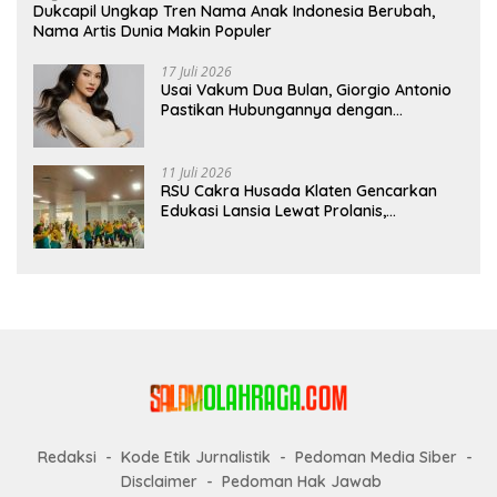
Dukcapil Ungkap Tren Nama Anak Indonesia Berubah,
Nama Artis Dunia Makin Populer
17 Juli 2026
Usai Vakum Dua Bulan, Giorgio Antonio
Pastikan Hubungannya dengan
Sarwendah Baik-baik Saja
11 Juli 2026
RSU Cakra Husada Klaten Gencarkan
Edukasi Lansia Lewat Prolanis,
Waspadai Diabetes dan Hipertensi
sebagai “Silent Killer”
Redaksi
Kode Etik Jurnalistik
Pedoman Media Siber
Disclaimer
Pedoman Hak Jawab