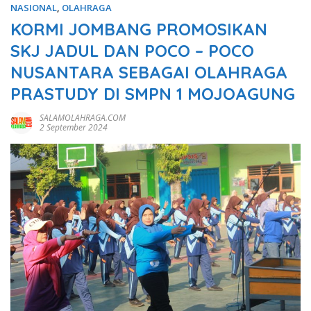
NASIONAL
,
OLAHRAGA
KORMI JOMBANG PROMOSIKAN
SKJ JADUL DAN POCO – POCO
NUSANTARA SEBAGAI OLAHRAGA
PRASTUDY DI SMPN 1 MOJOAGUNG
SALAMOLAHRAGA.COM
2 September 2024