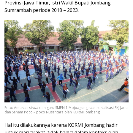
Provinsi Jawa Timur, istri Wakil Bupati Jombang
Sumrambah periode 2018 – 2023.
Foto: Antusias siswa dan guru SMPN 1 Mojoagung saat sosialisasi SKJ Jadul
dan Senam Poco – poco Nusantara oleh KORMI Jombang.
Hal itu dilakukannya karena KORMI Jombang hadir
untuk masyarakat, tidak hanya dalam konteks olah