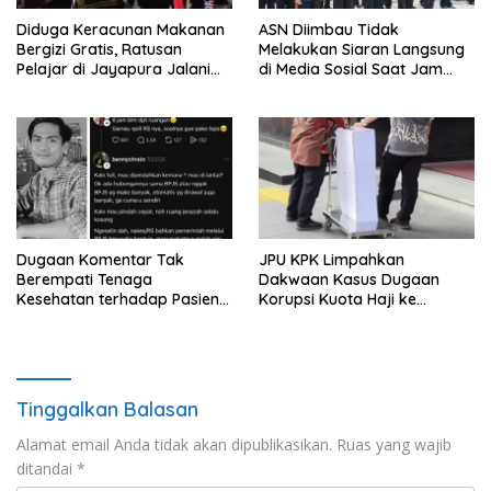
Diduga Keracunan Makanan
ASN Diimbau Tidak
Bergizi Gratis, Ratusan
Melakukan Siaran Langsung
Pelajar di Jayapura Jalani
di Media Sosial Saat Jam
Perawatan
Kerja
Dugaan Komentar Tak
JPU KPK Limpahkan
Berempati Tenaga
Dakwaan Kasus Dugaan
Kesehatan terhadap Pasien
Korupsi Kuota Haji ke
BPJS Viral, RSUP Dr. Sardjito
Pengadilan Tipikor
Lakukan Klarifikasi
Tinggalkan Balasan
Alamat email Anda tidak akan dipublikasikan.
Ruas yang wajib
ditandai
*