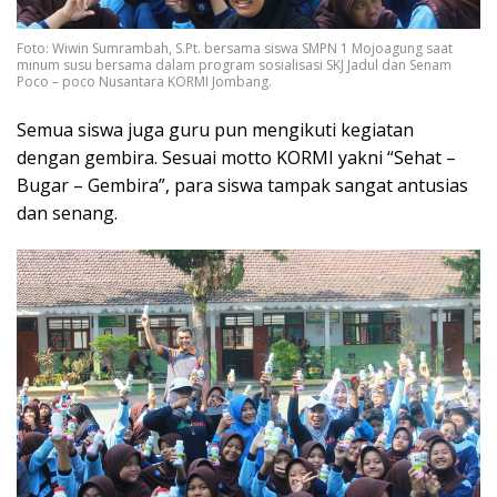
Foto: Wiwin Sumrambah, S.Pt. bersama siswa SMPN 1 Mojoagung saat
minum susu bersama dalam program sosialisasi SKJ Jadul dan Senam
Poco – poco Nusantara KORMI Jombang.
Semua siswa juga guru pun mengikuti kegiatan
dengan gembira. Sesuai motto KORMI yakni “Sehat –
Bugar – Gembira”, para siswa tampak sangat antusias
dan senang.