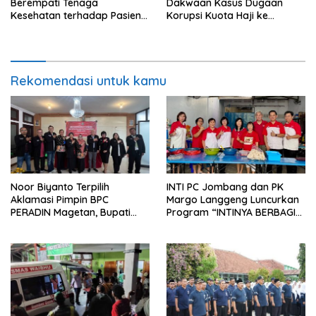
Berempati Tenaga
Dakwaan Kasus Dugaan
Kesehatan terhadap Pasien
Korupsi Kuota Haji ke
BPJS Viral, RSUP Dr. Sardjito
Pengadilan Tipikor
Lakukan Klarifikasi
Rekomendasi untuk kamu
Noor Biyanto Terpilih
INTI PC Jombang dan PK
Aklamasi Pimpin BPC
Margo Langgeng Luncurkan
PERADIN Magetan, Bupati
Program “INTINYA BERBAGI”,
Nanik Optimistis Perkuat
Sediakan Makan dan Minum
Layanan Hukum
Gratis untuk Masyarakat