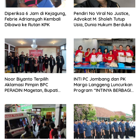
Diperiksa 6 Jam di Kejagung,
Pendiri No Viral No Justice,
Febrie Adriansyah Kembali
Advokat M. Sholeh Tutup
Dibawa ke Rutan KPK
Usia, Dunia Hukum Berduka
Noor Biyanto Terpilih
INTI PC Jombang dan PK
Aklamasi Pimpin BPC
Margo Langgeng Luncurkan
PERADIN Magetan, Bupati
Program “INTINYA BERBAGI”,
Nanik Optimistis Perkuat
Sediakan Makan dan Minum
Layanan Hukum
Gratis untuk Masyarakat