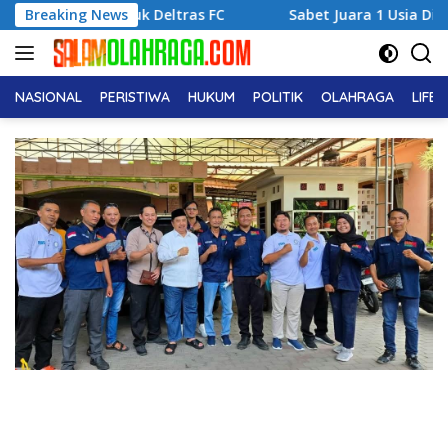
Langsung
ntuk Deltras FC
Breaking News
Sabet Juara 1 Usia Dini, Adena Zahra F
ke
konten
NASIONAL
PERISTIWA
HUKUM
POLITIK
OLAHRAGA
LIFE