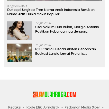
6 Agustus 2026
Dukcapil Ungkap Tren Nama Anak Indonesia Berubah,
Nama Artis Dunia Makin Populer
17 Juli 2026
Usai Vakum Dua Bulan, Giorgio Antonio
Pastikan Hubungannya dengan
Sarwendah Baik-baik Saja
11 Juli 2026
RSU Cakra Husada Klaten Gencarkan
Edukasi Lansia Lewat Prolanis,
Waspadai Diabetes dan Hipertensi
sebagai “Silent Killer”
Redaksi
Kode Etik Jurnalistik
Pedoman Media Siber