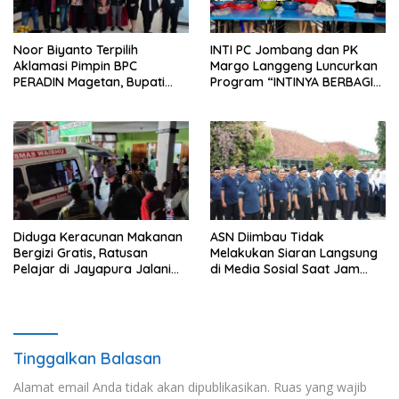
Noor Biyanto Terpilih
INTI PC Jombang dan PK
Aklamasi Pimpin BPC
Margo Langgeng Luncurkan
PERADIN Magetan, Bupati
Program “INTINYA BERBAGI”,
Nanik Optimistis Perkuat
Sediakan Makan dan Minum
Layanan Hukum
Gratis untuk Masyarakat
Diduga Keracunan Makanan
ASN Diimbau Tidak
Bergizi Gratis, Ratusan
Melakukan Siaran Langsung
Pelajar di Jayapura Jalani
di Media Sosial Saat Jam
Perawatan
Kerja
Tinggalkan Balasan
Alamat email Anda tidak akan dipublikasikan.
Ruas yang wajib