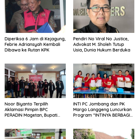
Diperiksa 6 Jam di Kejagung,
Pendiri No Viral No Justice,
Febrie Adriansyah Kembali
Advokat M. Sholeh Tutup
Dibawa ke Rutan KPK
Usia, Dunia Hukum Berduka
Noor Biyanto Terpilih
INTI PC Jombang dan PK
Aklamasi Pimpin BPC
Margo Langgeng Luncurkan
PERADIN Magetan, Bupati
Program “INTINYA BERBAGI”,
Nanik Optimistis Perkuat
Sediakan Makan dan Minum
Layanan Hukum
Gratis untuk Masyarakat