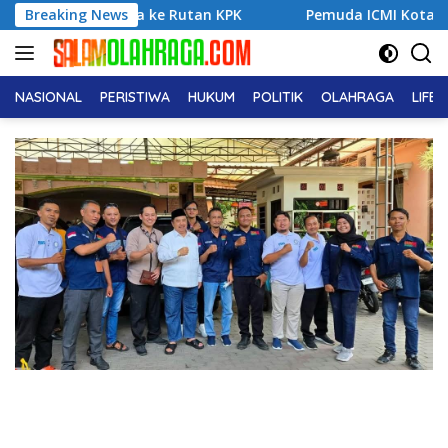
Langsung
ke Rutan KPK
Breaking News
Pemuda ICMI Kota Tual Apresiasi Pra Mukta
ke
konten
NASIONAL
PERISTIWA
HUKUM
POLITIK
OLAHRAGA
LIFE