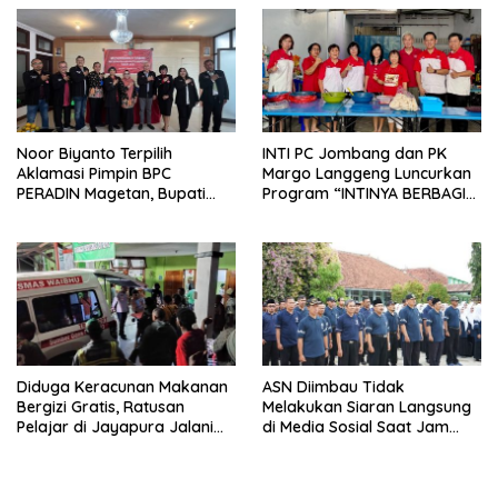
Noor Biyanto Terpilih
INTI PC Jombang dan PK
Aklamasi Pimpin BPC
Margo Langgeng Luncurkan
PERADIN Magetan, Bupati
Program “INTINYA BERBAGI”,
Nanik Optimistis Perkuat
Sediakan Makan dan Minum
Layanan Hukum
Gratis untuk Masyarakat
Diduga Keracunan Makanan
ASN Diimbau Tidak
Bergizi Gratis, Ratusan
Melakukan Siaran Langsung
Pelajar di Jayapura Jalani
di Media Sosial Saat Jam
Perawatan
Kerja