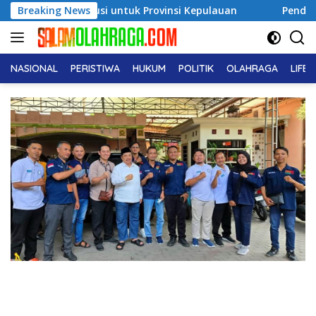
Langsung
usi untuk Provinsi Kepulauan
Breaking News
Pendiri No Viral No Justi
ke
konten
NASIONAL
PERISTIWA
HUKUM
POLITIK
OLAHRAGA
LIFE