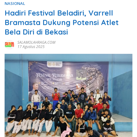
NASIONAL
Hadiri Festival Beladiri, Varrell
Bramasta Dukung Potensi Atlet
Bela Diri di Bekasi
SALAMOLAHRAGA.COM
17 Agustus 2025