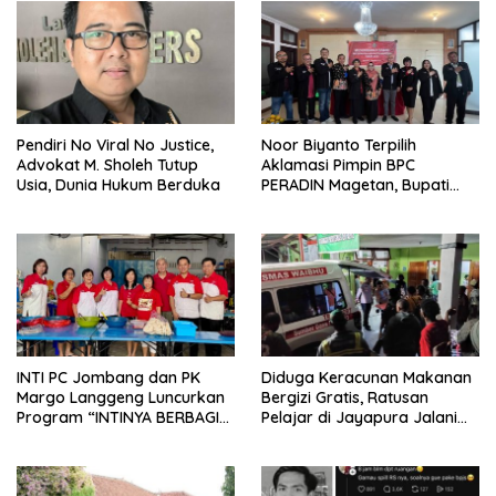
Pendiri No Viral No Justice,
Noor Biyanto Terpilih
Advokat M. Sholeh Tutup
Aklamasi Pimpin BPC
Usia, Dunia Hukum Berduka
PERADIN Magetan, Bupati
Nanik Optimistis Perkuat
Layanan Hukum
INTI PC Jombang dan PK
Diduga Keracunan Makanan
Margo Langgeng Luncurkan
Bergizi Gratis, Ratusan
Program “INTINYA BERBAGI”,
Pelajar di Jayapura Jalani
Sediakan Makan dan Minum
Perawatan
Gratis untuk Masyarakat