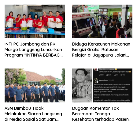
Layanan Hukum
INTI PC Jombang dan PK
Diduga Keracunan Makanan
Margo Langgeng Luncurkan
Bergizi Gratis, Ratusan
Program “INTINYA BERBAGI”,
Pelajar di Jayapura Jalani
Sediakan Makan dan Minum
Perawatan
Gratis untuk Masyarakat
ASN Diimbau Tidak
Dugaan Komentar Tak
Melakukan Siaran Langsung
Berempati Tenaga
di Media Sosial Saat Jam
Kesehatan terhadap Pasien
Kerja
BPJS Viral, RSUP Dr. Sardjito
Lakukan Klarifikasi