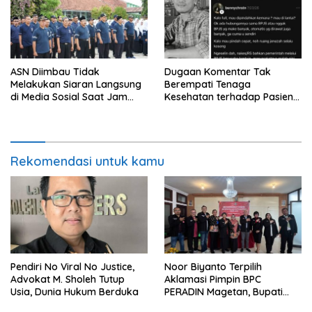
ASN Diimbau Tidak
Dugaan Komentar Tak
Melakukan Siaran Langsung
Berempati Tenaga
di Media Sosial Saat Jam
Kesehatan terhadap Pasien
Kerja
BPJS Viral, RSUP Dr. Sardjito
Lakukan Klarifikasi
Rekomendasi untuk kamu
Pendiri No Viral No Justice,
Noor Biyanto Terpilih
Advokat M. Sholeh Tutup
Aklamasi Pimpin BPC
Usia, Dunia Hukum Berduka
PERADIN Magetan, Bupati
Nanik Optimistis Perkuat