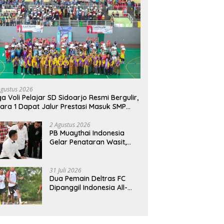
Agustus 2026
ga Voli Pelajar SD Sidoarjo Resmi Bergulir,
ara 1 Dapat Jalur Prestasi Masuk SMP
geri
2 Agustus 2026
PB Muaythai Indonesia
Gelar Penataran Wasit,
Juri, dan Pelatih, Hadirkan
Empat Instruktur IFMA
31 Juli 2026
Dua Pemain Deltras FC
Dipanggil Indonesia All-
Star Hadapi Aston Villa,
Siap Timba Pengalaman