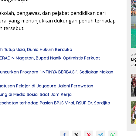
sekolah, pengawas, dan pejabat pendidikan dari
Utara, yang menunjukkan dukungan penuh terhadap
h tersebut.
leh Tutup Usia, Dunia Hukum Berduka
3 
PERADIN Magetan, Bupati Nanik Optimistis Perkuat
Li
Ju
Ne
uncurkan Program “INTINYA BERBAGI”, Sediakan Makan
Ratusan Pelajar di Jayapura Jalani Perawatan
ng di Media Sosial Saat Jam Kerja
hatan terhadap Pasien BPJS Viral, RSUP Dr. Sardjito