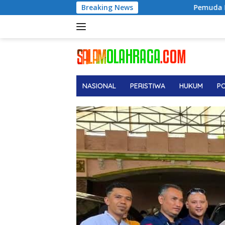
Langsung
Pemuda ICMI Kota Tual Apresiasi Pra Mukta
Breaking News
ke
konten
NASIONAL
PERISTIWA
HUKUM
PO