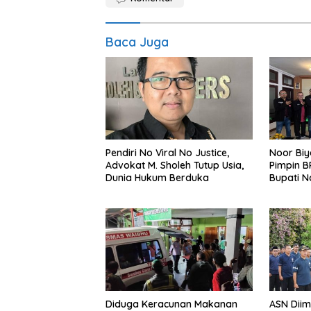
Baca Juga
Pendiri No Viral No Justice,
Noor Biy
Advokat M. Sholeh Tutup Usia,
Pimpin B
Dunia Hukum Berduka
Bupati N
Layanan
Diduga Keracunan Makanan
ASN Dii