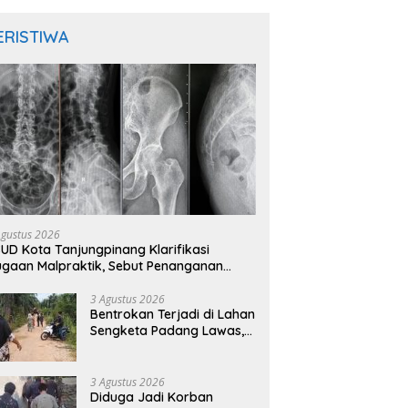
ERISTIWA
Agustus 2026
UD Kota Tanjungpinang Klarifikasi
gaan Malpraktik, Sebut Penanganan
sien Sesuai Standar Medis
3 Agustus 2026
Bentrokan Terjadi di Lahan
Sengketa Padang Lawas,
Kades Gunung Malintang
Mengaku Dianiaya dan
Diancam Oknum DPRD
3 Agustus 2026
Diduga Jadi Korban