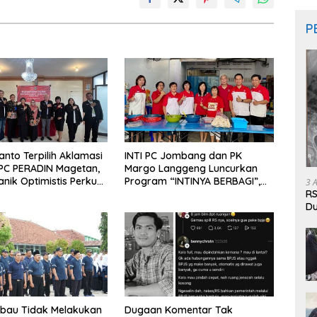
P
anto Terpilih Aklamasi
INTI PC Jombang dan PK
PC PERADIN Magetan,
Margo Langgeng Luncurkan
anik Optimistis Perkuat
Program “INTINYA BERBAGI”,
3 
 Hukum
Sediakan Makan dan Minum
RS
Gratis untuk Masyarakat
Du
Pa
mbau Tidak Melakukan
Dugaan Komentar Tak