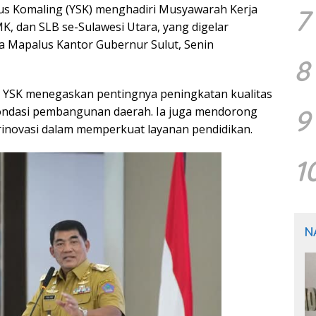
nus Komaling (YSK) menghadiri Musyawarah Kerja
7
K, dan SLB se-Sulawesi Utara, yang digelar
a Mapalus Kantor Gubernur Sulut, Senin
8
 YSK menegaskan pentingnya peningkatan kualitas
9
ondasi pembangunan daerah. Ia juga mendorong
rinovasi dalam memperkuat layanan pendidikan.
1
N