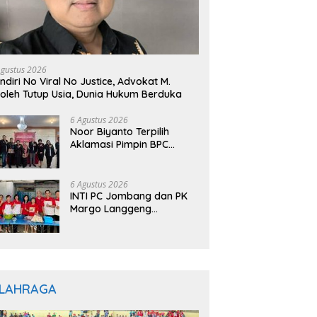
Agustus 2026
ndiri No Viral No Justice, Advokat M.
oleh Tutup Usia, Dunia Hukum Berduka
6 Agustus 2026
Noor Biyanto Terpilih
Aklamasi Pimpin BPC
PERADIN Magetan, Bupati
Nanik Optimistis Perkuat
Layanan Hukum
6 Agustus 2026
INTI PC Jombang dan PK
Margo Langgeng
Luncurkan Program
“INTINYA BERBAGI”,
Sediakan Makan dan
Minum Gratis untuk
Masyarakat
LAHRAGA