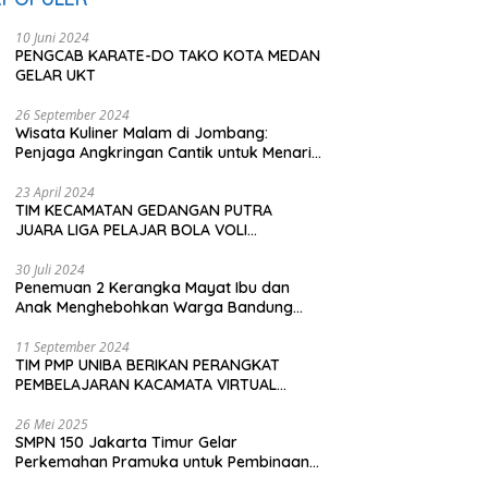
10 Juni 2024
PENGCAB KARATE-DO TAKO KOTA MEDAN
GELAR UKT
26 September 2024
Wisata Kuliner Malam di Jombang:
Penjaga Angkringan Cantik untuk Menarik
Pembeli
23 April 2024
TIM KECAMATAN GEDANGAN PUTRA
JUARA LIGA PELAJAR BOLA VOLI
KAWEDANAN UTARA
30 Juli 2024
Penemuan 2 Kerangka Mayat Ibu dan
Anak Menghebohkan Warga Bandung
Barat
11 September 2024
TIM PMP UNIBA BERIKAN PERANGKAT
PEMBELAJARAN KACAMATA VIRTUAL
REALITY (VR) SDN KADUBEURUK CIOMAS
SERANG
26 Mei 2025
SMPN 150 Jakarta Timur Gelar
Perkemahan Pramuka untuk Pembinaan
Karakter Siswa