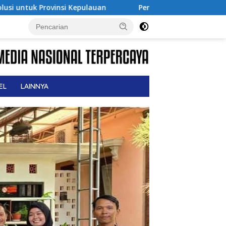
Pendiri No Viral No Justice, Advokat M. Sholeh Tutup Usia
EL
LAINNYA