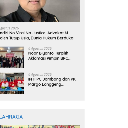
Agustus 2026
ndiri No Viral No Justice, Advokat M.
oleh Tutup Usia, Dunia Hukum Berduka
6 Agustus 2026
Noor Biyanto Terpilih
Aklamasi Pimpin BPC
PERADIN Magetan, Bupati
Nanik Optimistis Perkuat
Layanan Hukum
6 Agustus 2026
INTI PC Jombang dan PK
Margo Langgeng
Luncurkan Program
“INTINYA BERBAGI”,
Sediakan Makan dan
Minum Gratis untuk
Masyarakat
LAHRAGA