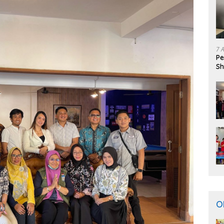
7 
Pe
Sh
O