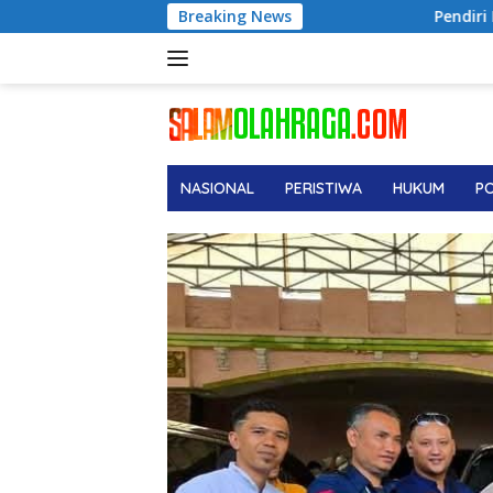
Langsung
Pendiri No Viral No Justice, Advokat M. S
Breaking News
ke
konten
NASIONAL
PERISTIWA
HUKUM
PO