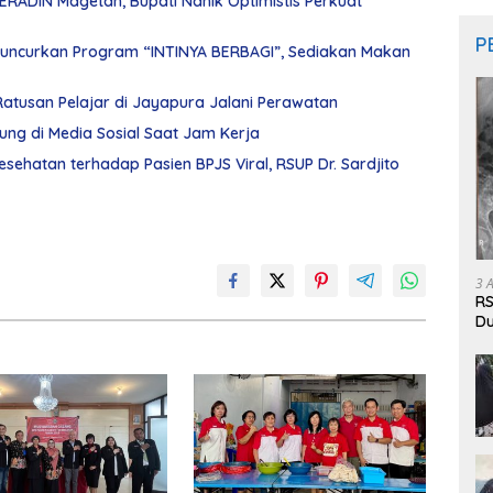
PERADIN Magetan, Bupati Nanik Optimistis Perkuat
P
uncurkan Program “INTINYA BERBAGI”, Sediakan Makan
Ratusan Pelajar di Jayapura Jalani Perawatan
ng di Media Sosial Saat Jam Kerja
hatan terhadap Pasien BPJS Viral, RSUP Dr. Sardjito
3 
RS
Du
Pa