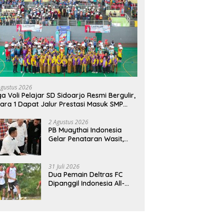
Agustus 2026
ga Voli Pelajar SD Sidoarjo Resmi Bergulir,
ara 1 Dapat Jalur Prestasi Masuk SMP
geri
2 Agustus 2026
PB Muaythai Indonesia
Gelar Penataran Wasit,
Juri, dan Pelatih, Hadirkan
Empat Instruktur IFMA
31 Juli 2026
Dua Pemain Deltras FC
Dipanggil Indonesia All-
Star Hadapi Aston Villa,
Siap Timba Pengalaman