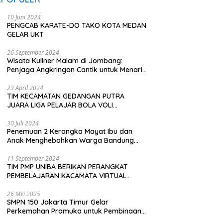
10 Juni 2024
PENGCAB KARATE-DO TAKO KOTA MEDAN
GELAR UKT
26 September 2024
Wisata Kuliner Malam di Jombang:
Penjaga Angkringan Cantik untuk Menarik
Pembeli
23 April 2024
TIM KECAMATAN GEDANGAN PUTRA
JUARA LIGA PELAJAR BOLA VOLI
KAWEDANAN UTARA
30 Juli 2024
Penemuan 2 Kerangka Mayat Ibu dan
Anak Menghebohkan Warga Bandung
Barat
11 September 2024
TIM PMP UNIBA BERIKAN PERANGKAT
PEMBELAJARAN KACAMATA VIRTUAL
REALITY (VR) SDN KADUBEURUK CIOMAS
SERANG
26 Mei 2025
SMPN 150 Jakarta Timur Gelar
Perkemahan Pramuka untuk Pembinaan
Karakter Siswa