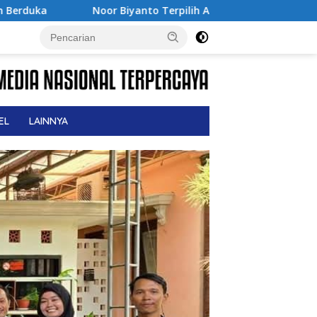
rpilih Aklamasi Pimpin BPC PERADIN Magetan, Bupati Nanik Op
EL
LAINNYA