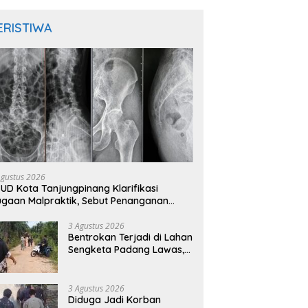
ERISTIWA
Agustus 2026
UD Kota Tanjungpinang Klarifikasi
gaan Malpraktik, Sebut Penanganan
sien Sesuai Standar Medis
3 Agustus 2026
Bentrokan Terjadi di Lahan
Sengketa Padang Lawas,
Kades Gunung Malintang
Mengaku Dianiaya dan
Diancam Oknum DPRD
3 Agustus 2026
Diduga Jadi Korban