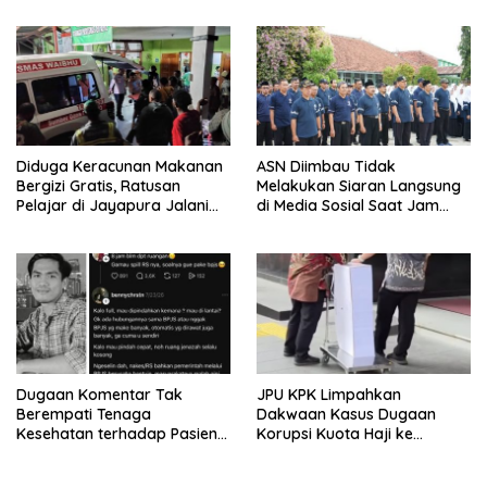
Layanan Hukum
Gratis untuk Masyarakat
Diduga Keracunan Makanan
ASN Diimbau Tidak
Bergizi Gratis, Ratusan
Melakukan Siaran Langsung
Pelajar di Jayapura Jalani
di Media Sosial Saat Jam
Perawatan
Kerja
Dugaan Komentar Tak
JPU KPK Limpahkan
Berempati Tenaga
Dakwaan Kasus Dugaan
Kesehatan terhadap Pasien
Korupsi Kuota Haji ke
BPJS Viral, RSUP Dr. Sardjito
Pengadilan Tipikor
Lakukan Klarifikasi