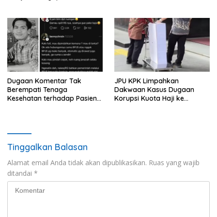
Perawatan
Kerja
Dugaan Komentar Tak
JPU KPK Limpahkan
Berempati Tenaga
Dakwaan Kasus Dugaan
Kesehatan terhadap Pasien
Korupsi Kuota Haji ke
BPJS Viral, RSUP Dr. Sardjito
Pengadilan Tipikor
Lakukan Klarifikasi
Tinggalkan Balasan
Alamat email Anda tidak akan dipublikasikan.
Ruas yang wajib
ditandai
*