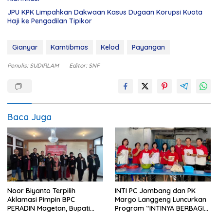
JPU KPK Limpahkan Dakwaan Kasus Dugaan Korupsi Kuota
Haji ke Pengadilan Tipikor
Gianyar
Kamtibmas
Kelod
Payangan
Penulis: SUDIRLAM
Editor: SNF
Baca Juga
Noor Biyanto Terpilih
INTI PC Jombang dan PK
Aklamasi Pimpin BPC
Margo Langgeng Luncurkan
PERADIN Magetan, Bupati
Program “INTINYA BERBAGI”,
Nanik Optimistis Perkuat
Sediakan Makan dan Minum