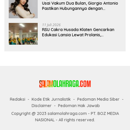
Usai Vakum Dua Bulan, Giorgio Antonio
Pastikan Hubungannya dengan
Sarwendah Baik-baik Saja
11 Juli 2026
RSU Cakra Husada Klaten Gencarkan
Edukasi Lansia Lewat Prolanis,
Waspadai Diabetes dan Hipertensi
sebagai “Silent Killer”
Redaksi
Kode Etik Jurnalistik
Pedoman Media Siber
Disclaimer
Pedoman Hak Jawab
Copyright @ 2023 salamolahraga.com - PT. BOZ MEDIA
NASIONAL - All rights reserved.