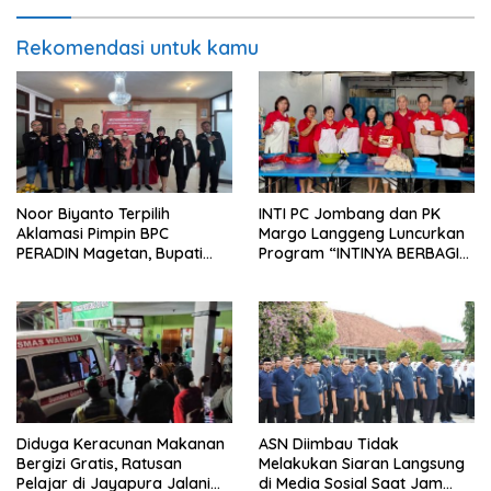
Rekomendasi untuk kamu
Noor Biyanto Terpilih
INTI PC Jombang dan PK
Aklamasi Pimpin BPC
Margo Langgeng Luncurkan
PERADIN Magetan, Bupati
Program “INTINYA BERBAGI”,
Nanik Optimistis Perkuat
Sediakan Makan dan Minum
Layanan Hukum
Gratis untuk Masyarakat
Diduga Keracunan Makanan
ASN Diimbau Tidak
Bergizi Gratis, Ratusan
Melakukan Siaran Langsung
Pelajar di Jayapura Jalani
di Media Sosial Saat Jam