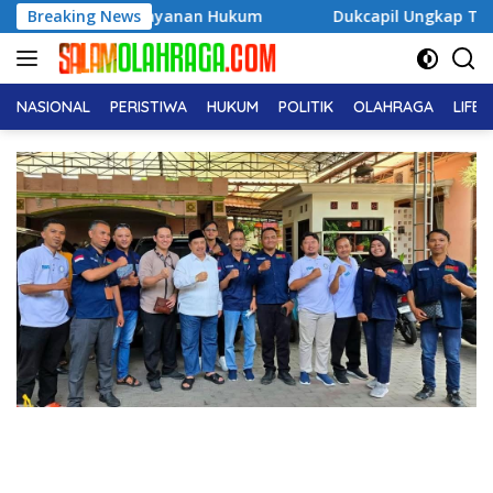
Langsung
 Layanan Hukum
Breaking News
Dukcapil Ungkap Tren Nama Anak Indon
ke
konten
NASIONAL
PERISTIWA
HUKUM
POLITIK
OLAHRAGA
LIFE