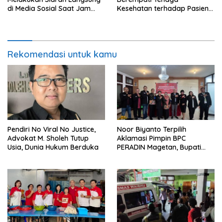
di Media Sosial Saat Jam
Kesehatan terhadap Pasien
Kerja
BPJS Viral, RSUP Dr. Sardjito
Lakukan Klarifikasi
Rekomendasi untuk kamu
Pendiri No Viral No Justice,
Noor Biyanto Terpilih
Advokat M. Sholeh Tutup
Aklamasi Pimpin BPC
Usia, Dunia Hukum Berduka
PERADIN Magetan, Bupati
Nanik Optimistis Perkuat
Layanan Hukum