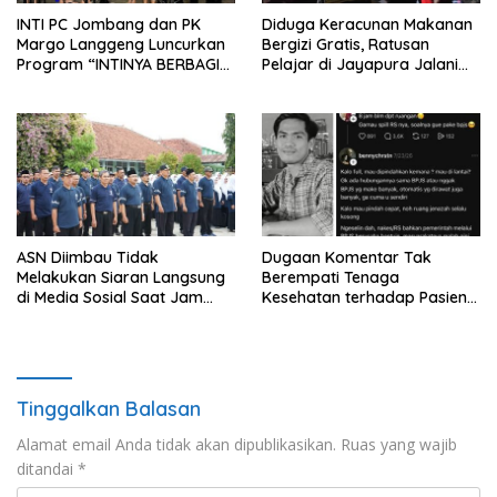
INTI PC Jombang dan PK
Diduga Keracunan Makanan
Margo Langgeng Luncurkan
Bergizi Gratis, Ratusan
Program “INTINYA BERBAGI”,
Pelajar di Jayapura Jalani
Sediakan Makan dan Minum
Perawatan
Gratis untuk Masyarakat
ASN Diimbau Tidak
Dugaan Komentar Tak
Melakukan Siaran Langsung
Berempati Tenaga
di Media Sosial Saat Jam
Kesehatan terhadap Pasien
Kerja
BPJS Viral, RSUP Dr. Sardjito
Lakukan Klarifikasi
Tinggalkan Balasan
Alamat email Anda tidak akan dipublikasikan.
Ruas yang wajib
ditandai
*