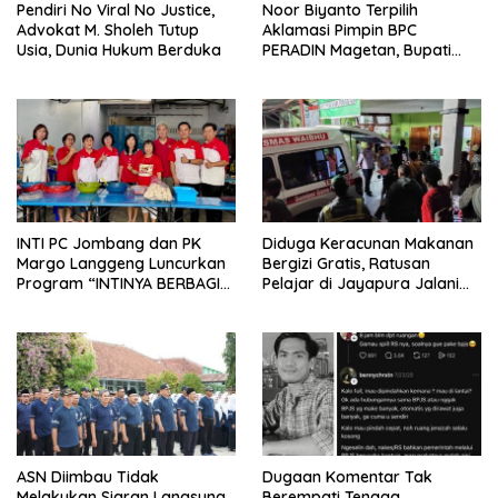
Pendiri No Viral No Justice,
Noor Biyanto Terpilih
Advokat M. Sholeh Tutup
Aklamasi Pimpin BPC
Usia, Dunia Hukum Berduka
PERADIN Magetan, Bupati
Nanik Optimistis Perkuat
Layanan Hukum
INTI PC Jombang dan PK
Diduga Keracunan Makanan
Margo Langgeng Luncurkan
Bergizi Gratis, Ratusan
Program “INTINYA BERBAGI”,
Pelajar di Jayapura Jalani
Sediakan Makan dan Minum
Perawatan
Gratis untuk Masyarakat
ASN Diimbau Tidak
Dugaan Komentar Tak
Melakukan Siaran Langsung
Berempati Tenaga