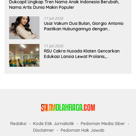
Dukcapil Ungkap Tren Nama Anak Indonesia Berubah,
Nama Artis Dunia Makin Populer
17 Juli 2026
Usai Vakum Dua Bulan, Giorgio Antonio
Pastikan Hubungannya dengan
Sarwendah Baik-baik Saja
11 Juli 2026
RSU Cakra Husada Klaten Gencarkan
Edukasi Lansia Lewat Prolanis,
Waspadai Diabetes dan Hipertensi
sebagai “Silent Killer”
Redaksi
Kode Etik Jurnalistik
Pedoman Media Siber
Disclaimer
Pedoman Hak Jawab