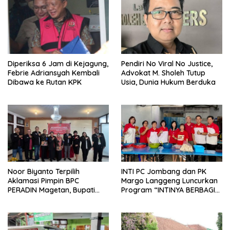
Diperiksa 6 Jam di Kejagung,
Pendiri No Viral No Justice,
Febrie Adriansyah Kembali
Advokat M. Sholeh Tutup
Dibawa ke Rutan KPK
Usia, Dunia Hukum Berduka
Noor Biyanto Terpilih
INTI PC Jombang dan PK
Aklamasi Pimpin BPC
Margo Langgeng Luncurkan
PERADIN Magetan, Bupati
Program “INTINYA BERBAGI”,
Nanik Optimistis Perkuat
Sediakan Makan dan Minum
Layanan Hukum
Gratis untuk Masyarakat