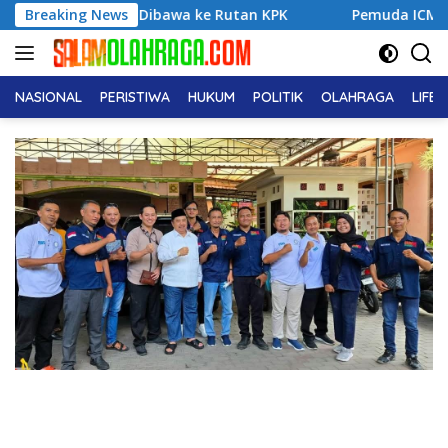
Langsung
embali Dibawa ke Rutan KPK
Breaking News
Pemuda ICMI Kota Tual Apre
ke
konten
NASIONAL
PERISTIWA
HUKUM
POLITIK
OLAHRAGA
LIFE