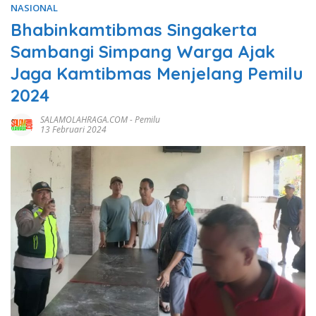
NASIONAL
Bhabinkamtibmas Singakerta
Sambangi Simpang Warga Ajak
Jaga Kamtibmas Menjelang Pemilu
2024
SALAMOLAHRAGA.COM
-
Pemilu
13 Februari 2024