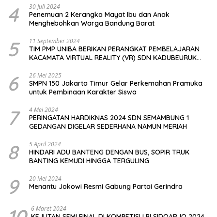
4
30 Juli 2024
Penemuan 2 Kerangka Mayat Ibu dan Anak
Menghebohkan Warga Bandung Barat
5
11 September 2024
TIM PMP UNIBA BERIKAN PERANGKAT PEMBELAJARAN
KACAMATA VIRTUAL REALITY (VR) SDN KADUBEURUK
CIOMAS SERANG
6
26 Mei 2025
SMPN 150 Jakarta Timur Gelar Perkemahan Pramuka
untuk Pembinaan Karakter Siswa
7
4 Mei 2024
PERINGATAN HARDIKNAS 2024 SDN SEMAMBUNG 1
GEDANGAN DIGELAR SEDERHANA NAMUN MERIAH
8
5 April 2024
HINDARI ADU BANTENG DENGAN BUS, SOPIR TRUK
BANTING KEMUDI HINGGA TERGULING
9
20 Mei 2024
Menantu Jokowi Resmi Gabung Partai Gerindra
10
6 Maret 2024
KEJUTAN SEMI FINAL DI KOMPETISI LPI SIDOARJO 2024,