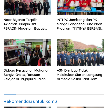
Noor Biyanto Terpilih
INTI PC Jombang dan PK
Aklamasi Pimpin BPC
Margo Langgeng Luncurkan
PERADIN Magetan, Bupati
Program “INTINYA BERBAGI”,
Nanik Optimistis Perkuat
Sediakan Makan dan Minum
Layanan Hukum
Gratis untuk Masyarakat
Diduga Keracunan Makanan
ASN Diimbau Tidak
Bergizi Gratis, Ratusan
Melakukan Siaran Langsung
Pelajar di Jayapura Jalani
di Media Sosial Saat Jam
Perawatan
Kerja
Rekomendasi untuk kamu