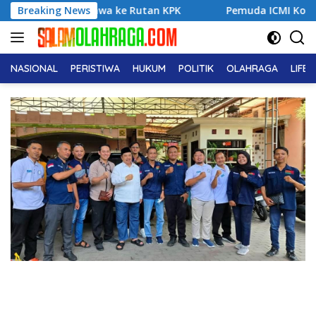
Langsung
Dibawa ke Rutan KPK
Breaking News
Pemuda ICMI Kota Tual Apresiasi P
ke
konten
NASIONAL
PERISTIWA
HUKUM
POLITIK
OLAHRAGA
LIFE