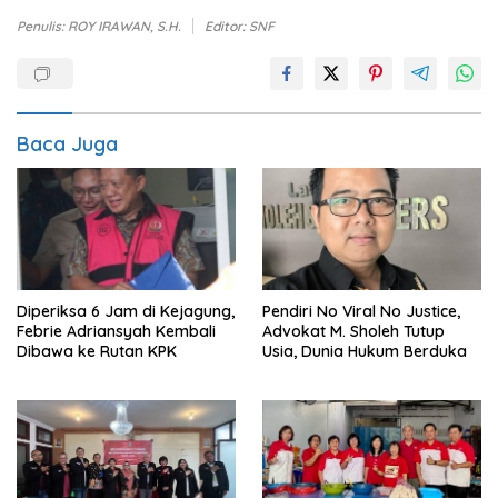
Penulis: ROY IRAWAN, S.H.
Editor: SNF
Baca Juga
Diperiksa 6 Jam di Kejagung,
Pendiri No Viral No Justice,
Febrie Adriansyah Kembali
Advokat M. Sholeh Tutup
Dibawa ke Rutan KPK
Usia, Dunia Hukum Berduka