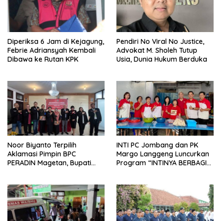
Diperiksa 6 Jam di Kejagung,
Pendiri No Viral No Justice,
Febrie Adriansyah Kembali
Advokat M. Sholeh Tutup
Dibawa ke Rutan KPK
Usia, Dunia Hukum Berduka
Noor Biyanto Terpilih
INTI PC Jombang dan PK
Aklamasi Pimpin BPC
Margo Langgeng Luncurkan
PERADIN Magetan, Bupati
Program “INTINYA BERBAGI”,
Nanik Optimistis Perkuat
Sediakan Makan dan Minum
Layanan Hukum
Gratis untuk Masyarakat