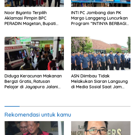
Noor Biyanto Terpilih
INTI PC Jombang dan PK
Aklamasi Pimpin BPC
Margo Langgeng Luncurkan
PERADIN Magetan, Bupati
Program “INTINYA BERBAGI”,
Nanik Optimistis Perkuat
Sediakan Makan dan Minum
Layanan Hukum
Gratis untuk Masyarakat
Diduga Keracunan Makanan
ASN Diimbau Tidak
Bergizi Gratis, Ratusan
Melakukan Siaran Langsung
Pelajar di Jayapura Jalani
di Media Sosial Saat Jam
Perawatan
Kerja
Rekomendasi untuk kamu