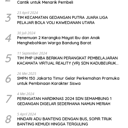
Cantik untuk Menarik Pembeli
3
23 April 2024
TIM KECAMATAN GEDANGAN PUTRA JUARA LIGA
PELAJAR BOLA VOLI KAWEDANAN UTARA
4
30 Juli 2024
Penemuan 2 Kerangka Mayat Ibu dan Anak
Menghebohkan Warga Bandung Barat
5
11 September 2024
TIM PMP UNIBA BERIKAN PERANGKAT PEMBELAJARAN
KACAMATA VIRTUAL REALITY (VR) SDN KADUBEURUK
CIOMAS SERANG
6
26 Mei 2025
SMPN 150 Jakarta Timur Gelar Perkemahan Pramuka
untuk Pembinaan Karakter Siswa
7
4 Mei 2024
PERINGATAN HARDIKNAS 2024 SDN SEMAMBUNG 1
GEDANGAN DIGELAR SEDERHANA NAMUN MERIAH
8
5 April 2024
HINDARI ADU BANTENG DENGAN BUS, SOPIR TRUK
BANTING KEMUDI HINGGA TERGULING