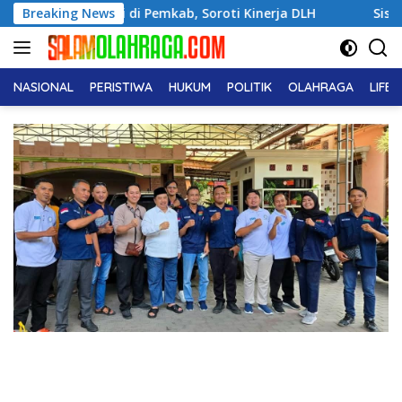
Langsung
i di Pemkab, Soroti Kinerja DLH
Breaking News
Siswa SMPN 01 Mempaw
ke
konten
NASIONAL
PERISTIWA
HUKUM
POLITIK
OLAHRAGA
LIFE