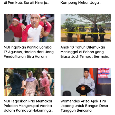
di Pemkab, Soroti Kinerja
Kampung Mekar Jaya
DLH
Tanjungpinang
MUI Ingatkan Panitia Lomba
Anak 10 Tahun Ditemukan
17 Agustus, Hadiah dari Uang
Meninggal di Pohon yang
Pendaftaran Bisa Haram
Biasa Jadi Tempat Bermain
di Lampung Utara
MUI Tegaskan Pria Memakai
Wamendes Ariza Ajak Tiru
Pakaian Menyerupai Wanita
Jepang untuk Bangun Desa
dalam Karnaval Hukumnya
Tangguh Bencana
Haram