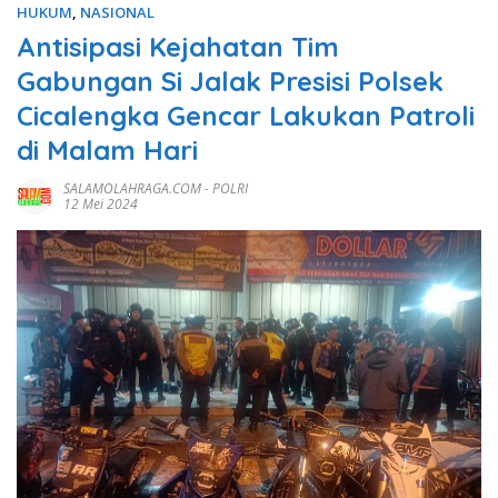
HUKUM
,
NASIONAL
Antisipasi Kejahatan Tim
Gabungan Si Jalak Presisi Polsek
Cicalengka Gencar Lakukan Patroli
di Malam Hari
SALAMOLAHRAGA.COM
-
POLRI
12 Mei 2024