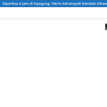
gung, Febrie Adriansyah Kembali Dibawa ke Rutan KPK
P