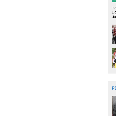
3 
Li
Ju
Ne
P