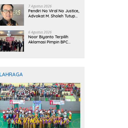
7 Agustus 2026
Pendiri No Viral No Justice,
Advokat M. Sholeh Tutup
Usia, Dunia Hukum
Berduka
6 Agustus 2026
Noor Biyanto Terpilih
Aklamasi Pimpin BPC
PERADIN Magetan, Bupati
Nanik Optimistis Perkuat
Layanan Hukum
LAHRAGA