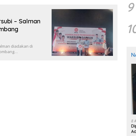
9
subi – Salman
1
ombang
alman diadakan di
 Jombang…
N
8 
Di
Ad