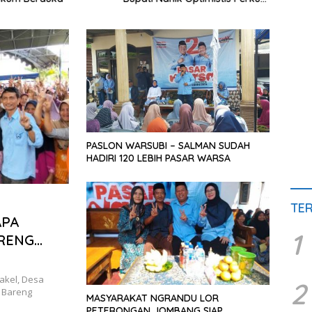
Layanan Hukum
PASLON WARSUBI – SALMAN SUDAH
HADIRI 120 LEBIH PASAR WARSA
TE
APA
1
RENG
akel, Desa
2
 Bareng
MASYARAKAT NGRANDU LOR
PETERONGAN JOMBANG SIAP