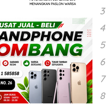
MENANGKAN PASLON WARSA
3
4
5
6
7
8