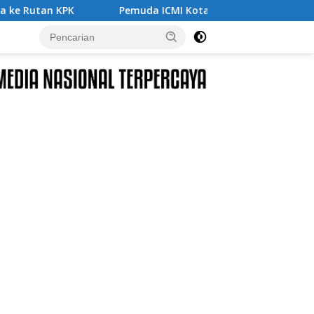
emuda ICMI Kota Tual Apresiasi Pra Muktamar ICMI VIII 2026, Do