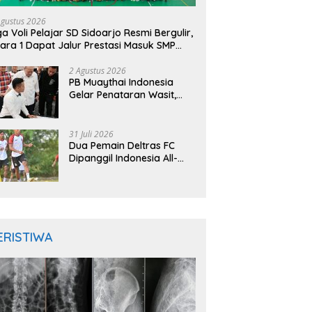
Agustus 2026
ga Voli Pelajar SD Sidoarjo Resmi Bergulir,
ara 1 Dapat Jalur Prestasi Masuk SMP
geri
2 Agustus 2026
PB Muaythai Indonesia
Gelar Penataran Wasit,
Juri, dan Pelatih, Hadirkan
Empat Instruktur IFMA
31 Juli 2026
Dua Pemain Deltras FC
Dipanggil Indonesia All-
Star Hadapi Aston Villa,
Siap Timba Pengalaman
ERISTIWA