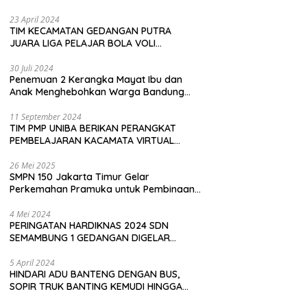
Pembeli
23 April 2024
TIM KECAMATAN GEDANGAN PUTRA
JUARA LIGA PELAJAR BOLA VOLI
KAWEDANAN UTARA
30 Juli 2024
Penemuan 2 Kerangka Mayat Ibu dan
Anak Menghebohkan Warga Bandung
Barat
11 September 2024
TIM PMP UNIBA BERIKAN PERANGKAT
PEMBELAJARAN KACAMATA VIRTUAL
REALITY (VR) SDN KADUBEURUK CIOMAS
SERANG
26 Mei 2025
SMPN 150 Jakarta Timur Gelar
Perkemahan Pramuka untuk Pembinaan
Karakter Siswa
4 Mei 2024
PERINGATAN HARDIKNAS 2024 SDN
SEMAMBUNG 1 GEDANGAN DIGELAR
SEDERHANA NAMUN MERIAH
5 April 2024
HINDARI ADU BANTENG DENGAN BUS,
SOPIR TRUK BANTING KEMUDI HINGGA
TERGULING