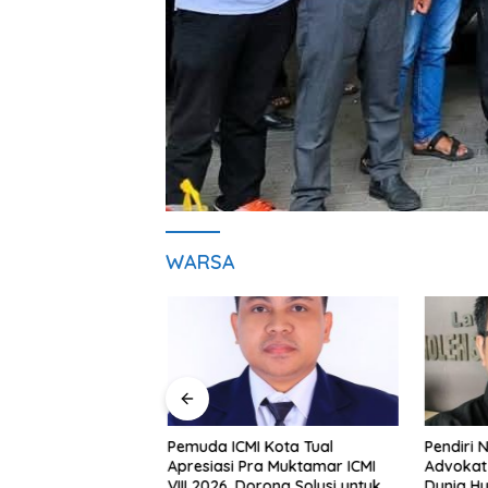
WARSA
Pemuda ICMI Kota Tual
Pendiri N
 Jam di Kejagung,
Apresiasi Pra Muktamar ICMI
Advokat 
ansyah Kembali
VIII 2026, Dorong Solusi untuk
Dunia H
utan KPK