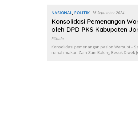
NASIONAL
,
POLITIK
16 September 2024
Konsolidasi Pemenangan War
oleh DPD PKS Kabupaten J
Pilkada
Konsolidasi pemenangan paslon Warsubi – S
rumah makan Zam-Zam Balong Besuk Diwek