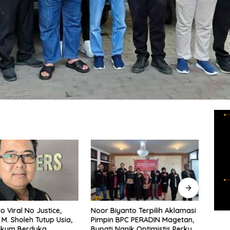
o Viral No Justice,
Noor Biyanto Terpilih Aklamasi
Dukc
M. Sholeh Tutup Usia,
Pimpin BPC PERADIN Magetan,
Anak
ukum Berduka
Bupati Nanik Optimistis Perkuat
Artis