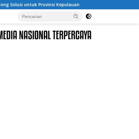
epulauan
Pendiri No Viral No Justice, Advokat M. Shole