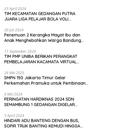
Pembeli
23 April 2024
TIM KECAMATAN GEDANGAN PUTRA
JUARA LIGA PELAJAR BOLA VOLI
KAWEDANAN UTARA
30 Juli 2024
Penemuan 2 Kerangka Mayat Ibu dan
Anak Menghebohkan Warga Bandung
Barat
11 September 2024
TIM PMP UNIBA BERIKAN PERANGKAT
PEMBELAJARAN KACAMATA VIRTUAL
REALITY (VR) SDN KADUBEURUK CIOMAS
SERANG
26 Mei 2025
SMPN 150 Jakarta Timur Gelar
Perkemahan Pramuka untuk Pembinaan
Karakter Siswa
4 Mei 2024
PERINGATAN HARDIKNAS 2024 SDN
SEMAMBUNG 1 GEDANGAN DIGELAR
SEDERHANA NAMUN MERIAH
5 April 2024
HINDARI ADU BANTENG DENGAN BUS,
SOPIR TRUK BANTING KEMUDI HINGGA
TERGULING