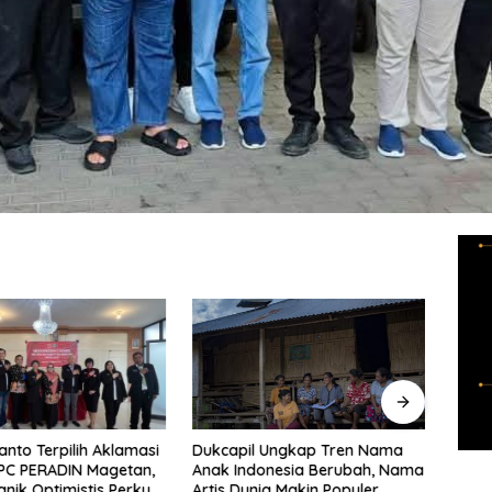
anto Terpilih Aklamasi
Puluh
Dukcapil Ungkap Tren Nama
PC PERADIN Magetan,
Loro 
Anak Indonesia Berubah, Nama
anik Optimistis Perkuat
denga
Artis Dunia Makin Populer