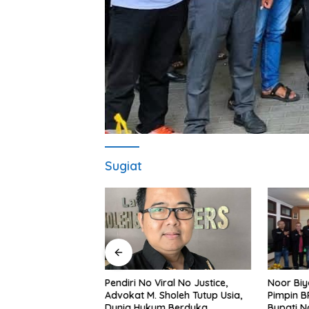
Sugiat
 Kota Tual
Noor Biy
Pendiri No Viral No Justice,
ra Muktamar ICMI
Pimpin B
Advokat M. Sholeh Tutup Usia,
orong Solusi untuk
Bupati N
Dunia Hukum Berduka