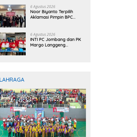
6 Agustus 2026
Noor Biyanto Terpilih
Aklamasi Pimpin BPC
PERADIN Magetan, Bupati
Nanik Optimistis Perkuat
Layanan Hukum
6 Agustus 2026
INTI PC Jombang dan PK
Margo Langgeng
Luncurkan Program
“INTINYA BERBAGI”,
Sediakan Makan dan
Minum Gratis untuk
Masyarakat
LAHRAGA