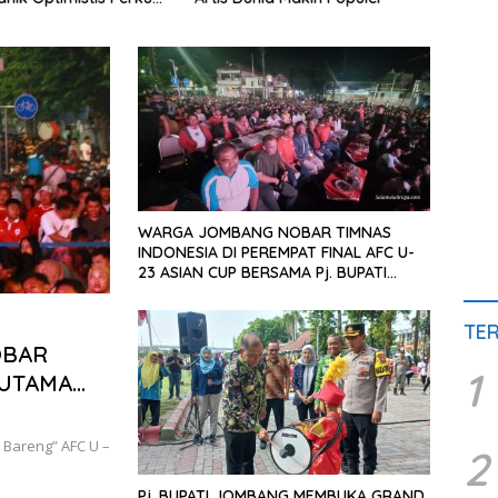
 Hukum
Jalan
Tamb
WARGA JOMBANG NOBAR TIMNAS
INDONESIA DI PEREMPAT FINAL AFC U-
23 ASIAN CUP BERSAMA Pj. BUPATI
SUGIAT. S.Sos. M.Psi, T.
TE
OBAR
1
 UTAMA
MERIAHKAN
Bareng” AFC U –
2
Pj. BUPATI JOMBANG MEMBUKA GRAND