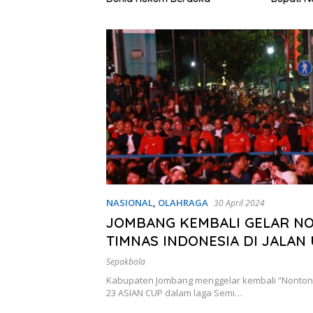
pulauan
Layanan
NASIONAL
,
OLAHRAGA
30 April 2024
JOMBANG KEMBALI GELAR N
TIMNAS INDONESIA DI JALAN
KOTA, Pj. BUPATI TURUT ME
Sepakbola
Kabupaten Jombang menggelar kembali “Nonton 
23 ASIAN CUP dalam laga Semi…