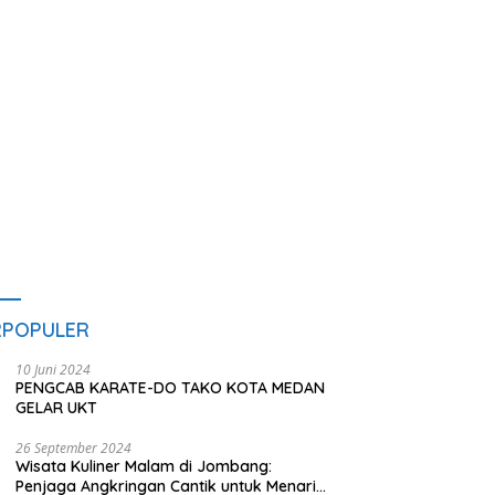
 Rusak hingga Polusi
Terapan IPDN
S
ang Pasir
G
RPOPULER
10 Juni 2024
PENGCAB KARATE-DO TAKO KOTA MEDAN
GELAR UKT
26 September 2024
Wisata Kuliner Malam di Jombang:
Penjaga Angkringan Cantik untuk Menarik