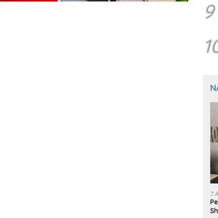
9
1
N
7 
Pe
Sh