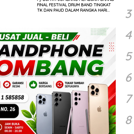
FINAL FESTIVAL DRUM BAND TINGKAT
3
TK DAN PAUD DALAM RANGKA HARI
JADI KABUPATEN JOMBANG KE-113
4
5
6
7
8