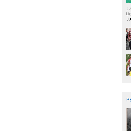
3 
Li
Ju
Ne
P