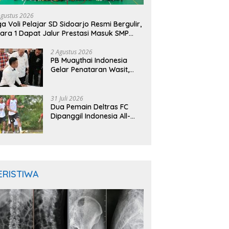
Agustus 2026
ga Voli Pelajar SD Sidoarjo Resmi Bergulir,
ara 1 Dapat Jalur Prestasi Masuk SMP
geri
2 Agustus 2026
PB Muaythai Indonesia
Gelar Penataran Wasit,
Juri, dan Pelatih, Hadirkan
Empat Instruktur IFMA
31 Juli 2026
Dua Pemain Deltras FC
Dipanggil Indonesia All-
Star Hadapi Aston Villa,
Siap Timba Pengalaman
ERISTIWA