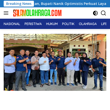
Langsung
 Magetan, Bupati Nanik Optimistis Perkuat Layanan Hukum
Breaking News
ke
konten
NASIONAL
PERISTIWA
HUKUM
POLITIK
OLAHRAGA
LIFE