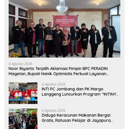
6 Agustus 2026
Noor Biyanto Terpilih Aklamasi Pimpin BPC PERADIN
Magetan, Bupati Nanik Optimistis Perkuat Layanan
Hukum
6 Agustus 2026
INTI PC Jombang dan PK Margo
Langgeng Luncurkan Program “INTINYA
BERBAGI”, Sediakan Makan dan Minum
Gratis untuk Masyarakat
6 Agustus 2026
Diduga Keracunan Makanan Bergizi
Gratis, Ratusan Pelajar di Jayapura
Jalani Perawatan