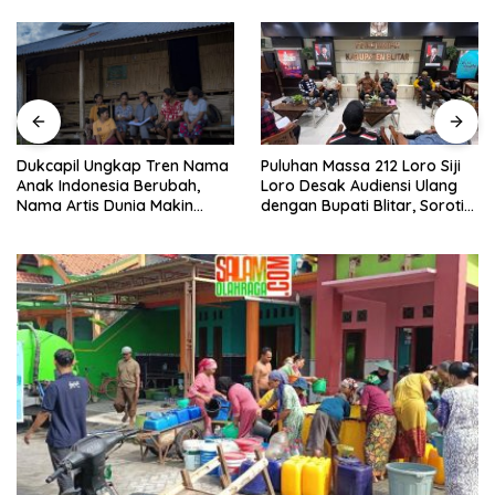
Puluhan Massa 212 Loro Siji
Dukcapil Ungkap Tren Nama
Loro Desak Audiensi Ulang
Anak Indonesia Berubah,
dengan Bupati Blitar, Soroti
Nama Artis Dunia Makin
Jalan Rusak hingga Polusi
Populer
Tambang Pasir