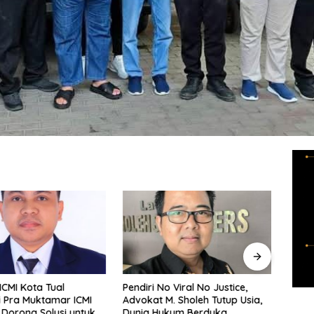
CMI Kota Tual
Pendiri No Viral No Justice,
Noor 
i Pra Muktamar ICMI
Advokat M. Sholeh Tutup Usia,
Pimp
, Dorong Solusi untuk
Dunia Hukum Berduka
Bupat