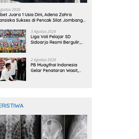
Agustus 2026
bet Juara 1 Usia Dini, Adena Zahra
ansiska Sukses di Pencak Silat Jombang
pen 2026
3 Agustus 2026
Liga Voli Pelajar SD
Sidoarjo Resmi Bergulir,
Juara 1 Dapat Jalur
Prestasi Masuk SMP Negeri
2 Agustus 2026
PB Muaythai Indonesia
Gelar Penataran Wasit,
Juri, dan Pelatih, Hadirkan
Empat Instruktur IFMA
ERISTIWA