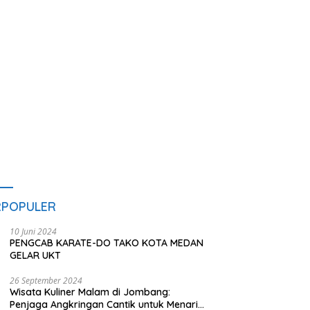
nan Hukum
J
T
RPOPULER
10 Juni 2024
PENGCAB KARATE-DO TAKO KOTA MEDAN
GELAR UKT
26 September 2024
Wisata Kuliner Malam di Jombang:
Penjaga Angkringan Cantik untuk Menarik