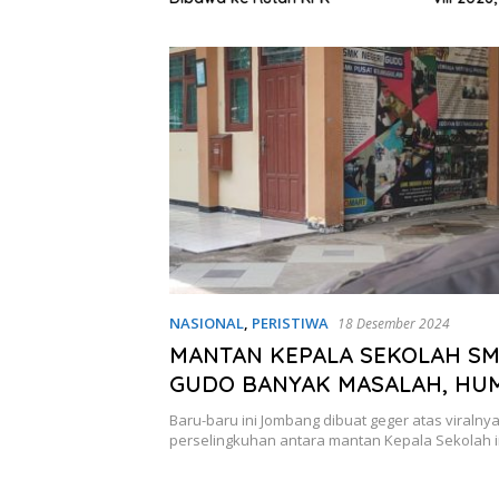
Provinsi
NASIONAL
,
PERISTIWA
18 Desember 2024
MANTAN KEPALA SEKOLAH SM
GUDO BANYAK MASALAH, HU
SEKOLAH: RANAH PRIBADI, SA
Baru-baru ini Jombang dibuat geger atas viraln
KURANG TAHU
perselingkuhan antara mantan Kepala Sekolah i