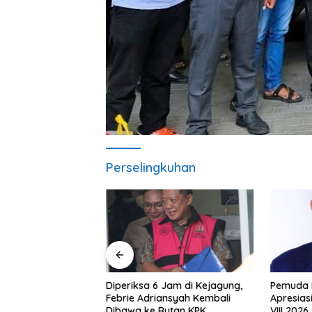
Perselingkuhan
Pemuda I
1 Usia Dini, Adena
Diperiksa 6 Jam di Kejagung,
Apresias
iska Sukses di
Febrie Adriansyah Kembali
VIII 2026
t Jombang Open
Dibawa ke Rutan KPK