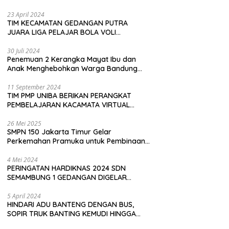
Pembeli
23 April 2024
TIM KECAMATAN GEDANGAN PUTRA
JUARA LIGA PELAJAR BOLA VOLI
KAWEDANAN UTARA
30 Juli 2024
Penemuan 2 Kerangka Mayat Ibu dan
Anak Menghebohkan Warga Bandung
Barat
11 September 2024
TIM PMP UNIBA BERIKAN PERANGKAT
PEMBELAJARAN KACAMATA VIRTUAL
REALITY (VR) SDN KADUBEURUK CIOMAS
SERANG
26 Mei 2025
SMPN 150 Jakarta Timur Gelar
Perkemahan Pramuka untuk Pembinaan
Karakter Siswa
4 Mei 2024
PERINGATAN HARDIKNAS 2024 SDN
SEMAMBUNG 1 GEDANGAN DIGELAR
SEDERHANA NAMUN MERIAH
5 April 2024
HINDARI ADU BANTENG DENGAN BUS,
SOPIR TRUK BANTING KEMUDI HINGGA
TERGULING