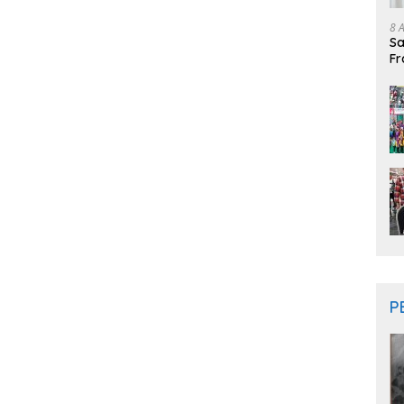
8 
Sa
Fr
O
P