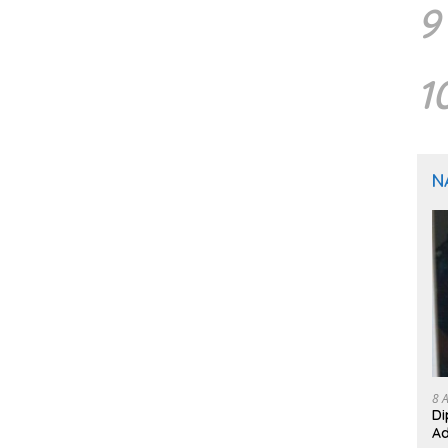
9
1
N
8 
Di
Ad