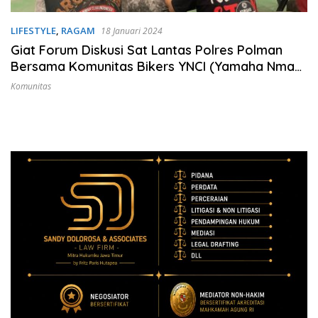
LIFESTYLE
,
RAGAM
18 Januari 2024
Giat Forum Diskusi Sat Lantas Polres Polman
Bersama Komunitas Bikers YNCI (Yamaha Nmax
Club Indonesia)
Komunitas