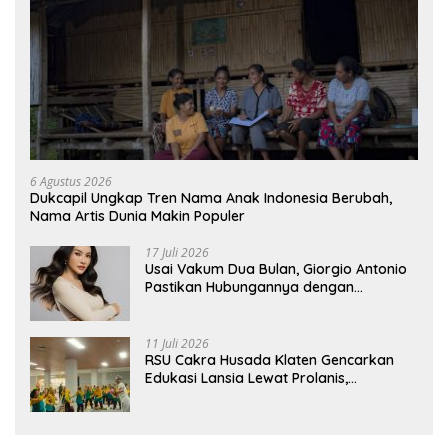
6 Agustus 2026
Dukcapil Ungkap Tren Nama Anak Indonesia Berubah,
Nama Artis Dunia Makin Populer
17 Juli 2026
Usai Vakum Dua Bulan, Giorgio Antonio
Pastikan Hubungannya dengan
Sarwendah Baik-baik Saja
11 Juli 2026
RSU Cakra Husada Klaten Gencarkan
Edukasi Lansia Lewat Prolanis,
Waspadai Diabetes dan Hipertensi
sebagai “Silent Killer”