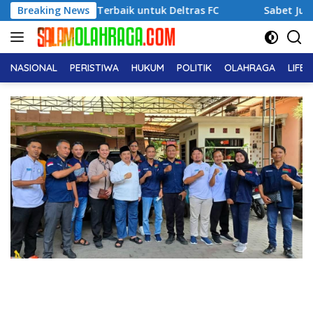
Langsung
Performa Terbaik untuk Deltras FC
Breaking News
Sabet Juara 1 Usia 
ke
konten
NASIONAL
PERISTIWA
HUKUM
POLITIK
OLAHRAGA
LIFE