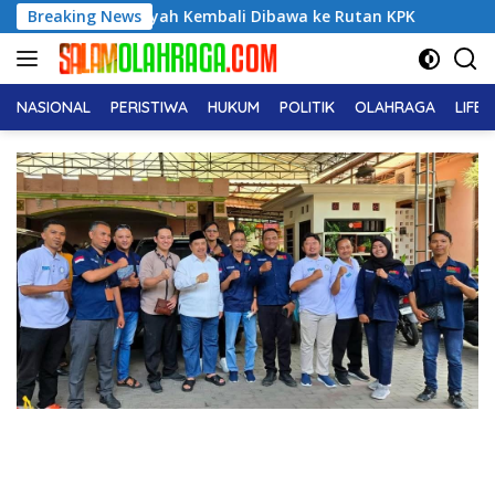
Langsung
ie Adriansyah Kembali Dibawa ke Rutan KPK
Breaking News
Pemuda ICMI
ke
konten
NASIONAL
PERISTIWA
HUKUM
POLITIK
OLAHRAGA
LIFE