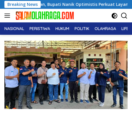
Langsung
N Magetan, Bupati Nanik Optimistis Perkuat Layanan Hukum
Breaking News
ke
konten
NASIONAL
PERISTIWA
HUKUM
POLITIK
OLAHRAGA
LIFE