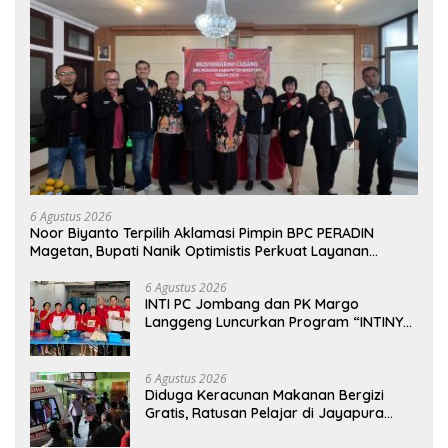
6 Agustus 2026
Noor Biyanto Terpilih Aklamasi Pimpin BPC PERADIN
Magetan, Bupati Nanik Optimistis Perkuat Layanan
Hukum
6 Agustus 2026
INTI PC Jombang dan PK Margo
Langgeng Luncurkan Program “INTINYA
BERBAGI”, Sediakan Makan dan Minum
Gratis untuk Masyarakat
6 Agustus 2026
Diduga Keracunan Makanan Bergizi
Gratis, Ratusan Pelajar di Jayapura
Jalani Perawatan