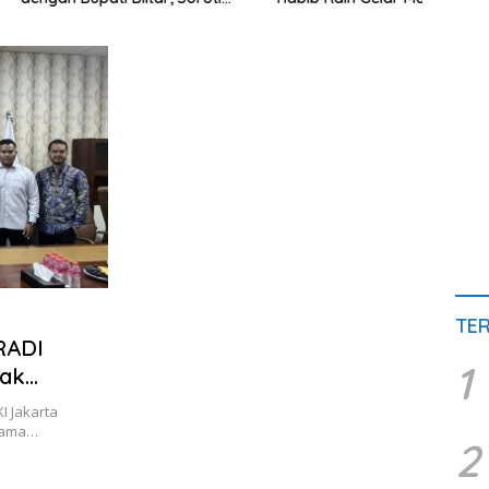
sak hingga Polusi
Terapan IPDN
Sedi
 Pasir
Grati
TE
RADI
1
tak
 Jakarta
rsama…
2