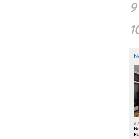
9
1
N
6 
No
PE