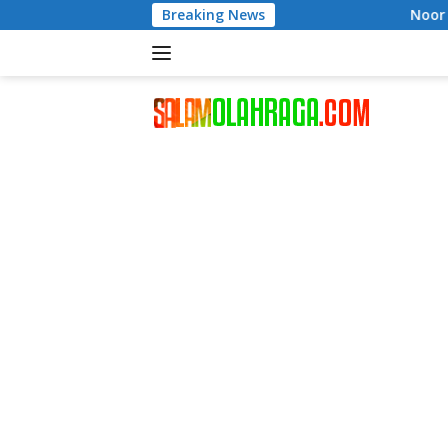
Langsung
Breaking News
Noor Biyanto Terpilih Aklamasi
ke
konten