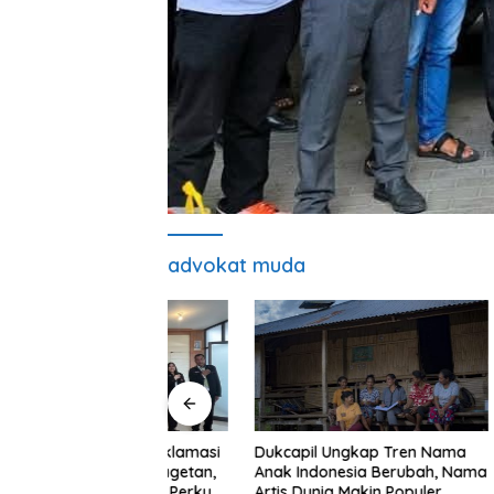
advokat muda
Puluhan 
 Terpilih Aklamasi
Dukcapil Ungkap Tren Nama
Loro Des
PERADIN Magetan,
Anak Indonesia Berubah, Nama
dengan Bu
 Optimistis Perkuat
Artis Dunia Makin Populer