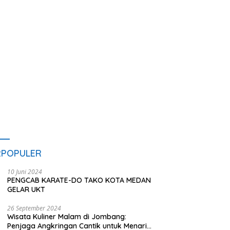
akan Makan dan Minum
L
s untuk Masyarakat
RPOPULER
10 Juni 2024
PENGCAB KARATE-DO TAKO KOTA MEDAN
GELAR UKT
26 September 2024
Wisata Kuliner Malam di Jombang:
Penjaga Angkringan Cantik untuk Menarik