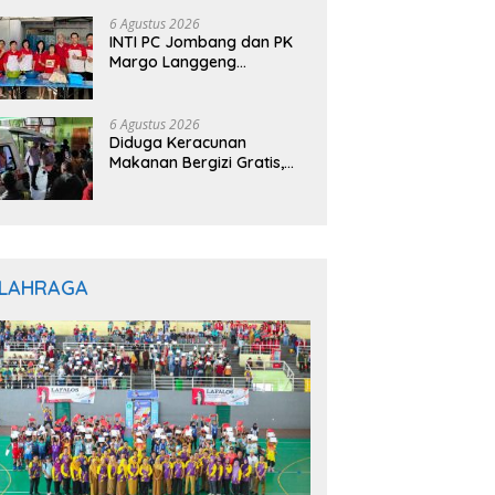
rkuat Layanan Hukum
6 Agustus 2026
INTI PC Jombang dan PK
Margo Langgeng
Luncurkan Program
“INTINYA BERBAGI”,
Sediakan Makan dan
6 Agustus 2026
Minum Gratis untuk
Diduga Keracunan
Masyarakat
Makanan Bergizi Gratis,
Ratusan Pelajar di
Jayapura Jalani
Perawatan
LAHRAGA