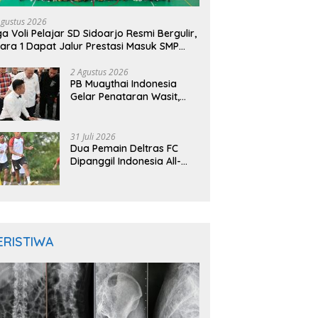
Agustus 2026
ga Voli Pelajar SD Sidoarjo Resmi Bergulir,
ara 1 Dapat Jalur Prestasi Masuk SMP
geri
2 Agustus 2026
PB Muaythai Indonesia
Gelar Penataran Wasit,
Juri, dan Pelatih, Hadirkan
Empat Instruktur IFMA
31 Juli 2026
Dua Pemain Deltras FC
Dipanggil Indonesia All-
Star Hadapi Aston Villa,
Siap Timba Pengalaman
ERISTIWA