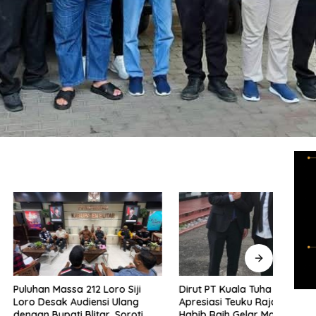
Massa 212 Loro Siji
Dirut PT Kuala Tuha Sejati
INTI
ak Audiensi Ulang
Apresiasi Teuku Raja Yordan
Marg
pati Blitar, Soroti
Habib Raih Gelar Magister
Prog