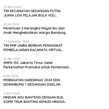
Pembeli
23 April 2024
TIM KECAMATAN GEDANGAN PUTRA
JUARA LIGA PELAJAR BOLA VOLI
KAWEDANAN UTARA
30 Juli 2024
Penemuan 2 Kerangka Mayat Ibu dan
Anak Menghebohkan Warga Bandung
Barat
11 September 2024
TIM PMP UNIBA BERIKAN PERANGKAT
PEMBELAJARAN KACAMATA VIRTUAL
REALITY (VR) SDN KADUBEURUK CIOMAS
SERANG
26 Mei 2025
SMPN 150 Jakarta Timur Gelar
Perkemahan Pramuka untuk Pembinaan
Karakter Siswa
4 Mei 2024
PERINGATAN HARDIKNAS 2024 SDN
SEMAMBUNG 1 GEDANGAN DIGELAR
SEDERHANA NAMUN MERIAH
5 April 2024
HINDARI ADU BANTENG DENGAN BUS,
SOPIR TRUK BANTING KEMUDI HINGGA
TERGULING